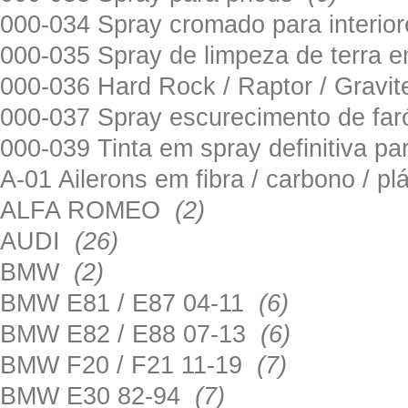
000-034 Spray cromado para interi
000-035 Spray de limpeza de terra em
000-036 Hard Rock / Raptor / Gravi
000-037 Spray escurecimento de fa
000-039 Tinta em spray definitiva pa
A-01 Ailerons em fibra / carbono / p
ALFA ROMEO
(2)
AUDI
(26)
BMW
(2)
BMW E81 / E87 04-11
(6)
BMW E82 / E88 07-13
(6)
BMW F20 / F21 11-19
(7)
BMW E30 82-94
(7)