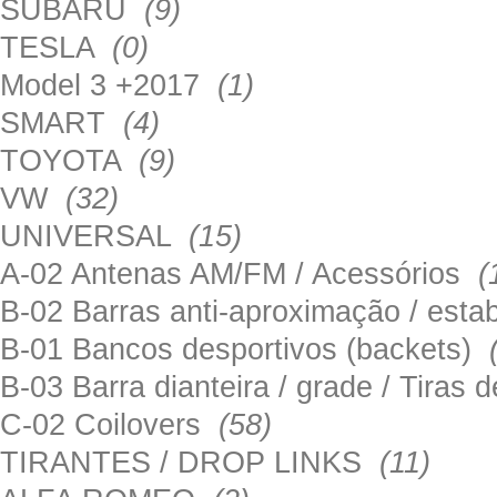
SUBARU
(9)
TESLA
(0)
Model 3 +2017
(1)
SMART
(4)
TOYOTA
(9)
VW
(32)
UNIVERSAL
(15)
A-02 Antenas AM/FM / Acessórios
(
B-02 Barras anti-aproximação / esta
B-01 Bancos desportivos (backets)
B-03 Barra dianteira / grade / Tira
C-02 Coilovers
(58)
TIRANTES / DROP LINKS
(11)