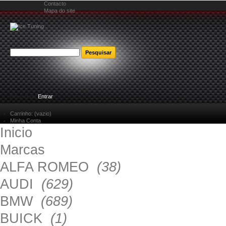
Contacto
Mapa do site
Bem-vindo
Entrar
Carrinho:
(vazio)
Minha Conta
Inicio
Marcas
ALFA ROMEO
(38)
AUDI
(629)
BMW
(689)
BUICK
(1)