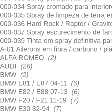
000-034 Spray cromado para interi
000-035 Spray de limpeza de terra em
000-036 Hard Rock / Raptor / Gravi
000-037 Spray escurecimento de fa
000-039 Tinta em spray definitiva pa
A-01 Ailerons em fibra / carbono / p
ALFA ROMEO
(2)
AUDI
(26)
BMW
(2)
BMW E81 / E87 04-11
(6)
BMW E82 / E88 07-13
(6)
BMW F20 / F21 11-19
(7)
BMW E30 82-94
(7)