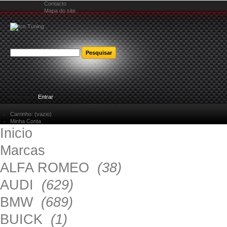
Contacto
Mapa do site
Bem-vindo
Entrar
Carrinho:
(vazio)
Minha Conta
Inicio
Marcas
ALFA ROMEO
(38)
AUDI
(629)
BMW
(689)
BUICK
(1)