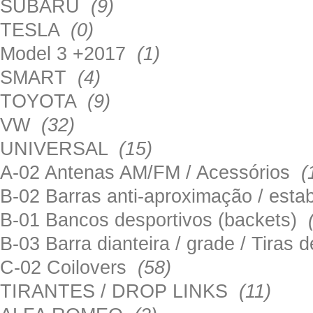
SUBARU
(9)
TESLA
(0)
Model 3 +2017
(1)
SMART
(4)
TOYOTA
(9)
VW
(32)
UNIVERSAL
(15)
A-02 Antenas AM/FM / Acessórios
(
B-02 Barras anti-aproximação / esta
B-01 Bancos desportivos (backets)
B-03 Barra dianteira / grade / Tira
C-02 Coilovers
(58)
TIRANTES / DROP LINKS
(11)