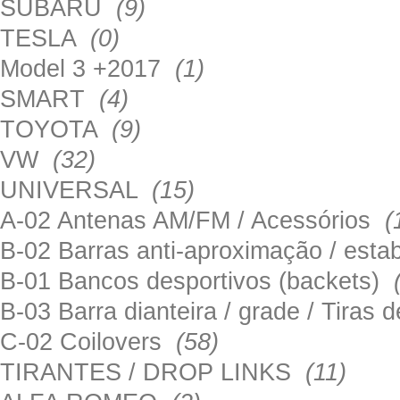
SUBARU
(9)
TESLA
(0)
Model 3 +2017
(1)
SMART
(4)
TOYOTA
(9)
VW
(32)
UNIVERSAL
(15)
A-02 Antenas AM/FM / Acessórios
(
B-02 Barras anti-aproximação / esta
B-01 Bancos desportivos (backets)
B-03 Barra dianteira / grade / Tira
C-02 Coilovers
(58)
TIRANTES / DROP LINKS
(11)