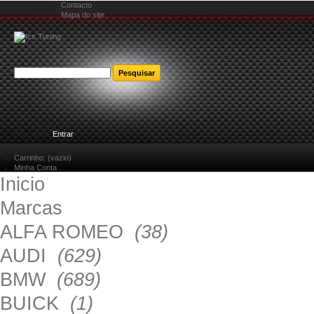
Contacto
Mapa do site
Bem-vindo
Entrar
Carrinho:
(vazio)
Minha Conta
Inicio
Marcas
ALFA ROMEO
(38)
AUDI
(629)
BMW
(689)
BUICK
(1)