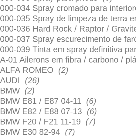
000-034 Spray cromado para interi
000-035 Spray de limpeza de terra em
000-036 Hard Rock / Raptor / Gravi
000-037 Spray escurecimento de fa
000-039 Tinta em spray definitiva pa
A-01 Ailerons em fibra / carbono / p
ALFA ROMEO
(2)
AUDI
(26)
BMW
(2)
BMW E81 / E87 04-11
(6)
BMW E82 / E88 07-13
(6)
BMW F20 / F21 11-19
(7)
BMW E30 82-94
(7)