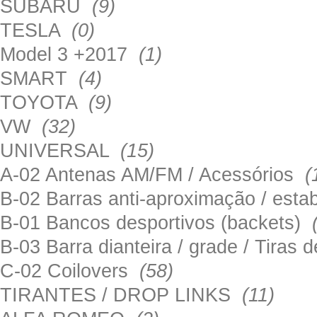
SUBARU
(9)
TESLA
(0)
Model 3 +2017
(1)
SMART
(4)
TOYOTA
(9)
VW
(32)
UNIVERSAL
(15)
A-02 Antenas AM/FM / Acessórios
(
B-02 Barras anti-aproximação / esta
B-01 Bancos desportivos (backets)
B-03 Barra dianteira / grade / Tira
C-02 Coilovers
(58)
TIRANTES / DROP LINKS
(11)