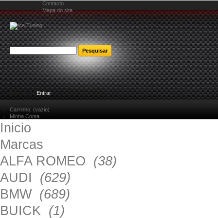
Contacto
Mapa do site
Bem-vindo
Entrar
Carrinho:
(vazio)
Minha Conta
Inicio
Marcas
ALFA ROMEO
(38)
AUDI
(629)
BMW
(689)
BUICK
(1)