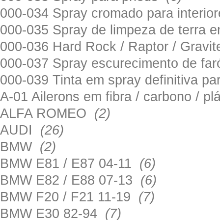
000-034 Spray cromado para interi
000-035 Spray de limpeza de terra em
000-036 Hard Rock / Raptor / Gravi
000-037 Spray escurecimento de fa
000-039 Tinta em spray definitiva pa
A-01 Ailerons em fibra / carbono / p
ALFA ROMEO
(2)
AUDI
(26)
BMW
(2)
BMW E81 / E87 04-11
(6)
BMW E82 / E88 07-13
(6)
BMW F20 / F21 11-19
(7)
BMW E30 82-94
(7)