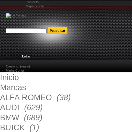
Contacto
Mapa do site
Bem-vindo
Entrar
Carrinho:
(vazio)
Minha Conta
Inicio
Marcas
ALFA ROMEO
(38)
AUDI
(629)
BMW
(689)
BUICK
(1)