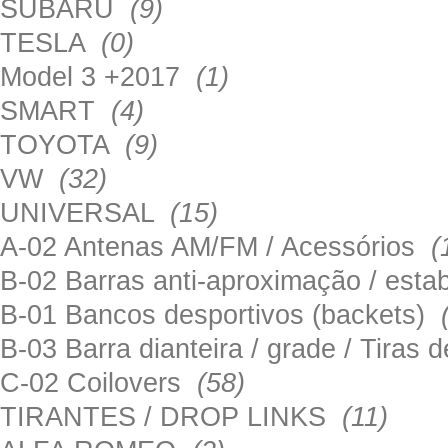
SUBARU
(9)
TESLA
(0)
Model 3 +2017
(1)
SMART
(4)
TOYOTA
(9)
VW
(32)
UNIVERSAL
(15)
A-02 Antenas AM/FM / Acessórios
(
B-02 Barras anti-aproximação / esta
B-01 Bancos desportivos (backets)
B-03 Barra dianteira / grade / Tira
C-02 Coilovers
(58)
TIRANTES / DROP LINKS
(11)