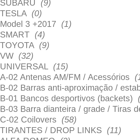
SUBARU
(9)
TESLA
(0)
Model 3 +2017
(1)
SMART
(4)
TOYOTA
(9)
VW
(32)
UNIVERSAL
(15)
A-02 Antenas AM/FM / Acessórios
(
B-02 Barras anti-aproximação / esta
B-01 Bancos desportivos (backets)
B-03 Barra dianteira / grade / Tira
C-02 Coilovers
(58)
TIRANTES / DROP LINKS
(11)