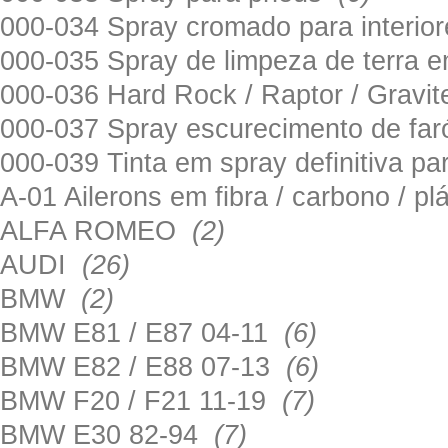
000-034 Spray cromado para interi
000-035 Spray de limpeza de terra em
000-036 Hard Rock / Raptor / Gravi
000-037 Spray escurecimento de fa
000-039 Tinta em spray definitiva pa
A-01 Ailerons em fibra / carbono / p
ALFA ROMEO
(2)
AUDI
(26)
BMW
(2)
BMW E81 / E87 04-11
(6)
BMW E82 / E88 07-13
(6)
BMW F20 / F21 11-19
(7)
BMW E30 82-94
(7)