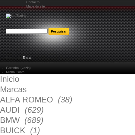
Contacto
Mapa do site
Bem-vindo
Entrar
Carrinho:
(vazio)
Minha Conta
Inicio
Marcas
ALFA ROMEO
(38)
AUDI
(629)
BMW
(689)
BUICK
(1)