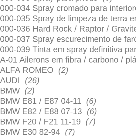
000-034 Spray cromado para interi
000-035 Spray de limpeza de terra em
000-036 Hard Rock / Raptor / Gravi
000-037 Spray escurecimento de fa
000-039 Tinta em spray definitiva pa
A-01 Ailerons em fibra / carbono / p
ALFA ROMEO
(2)
AUDI
(26)
BMW
(2)
BMW E81 / E87 04-11
(6)
BMW E82 / E88 07-13
(6)
BMW F20 / F21 11-19
(7)
BMW E30 82-94
(7)