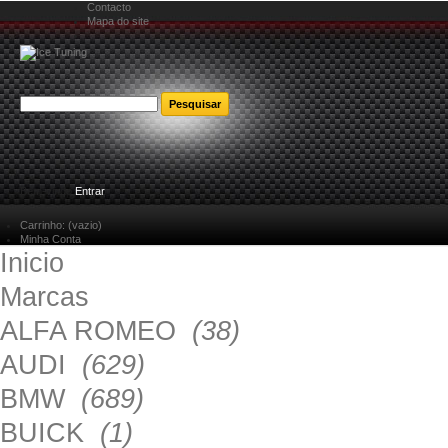
Contacto
Mapa do site
Bem-vindo
Entrar
Carrinho:
(vazio)
Minha Conta
Inicio
Marcas
ALFA ROMEO
(38)
AUDI
(629)
BMW
(689)
BUICK
(1)