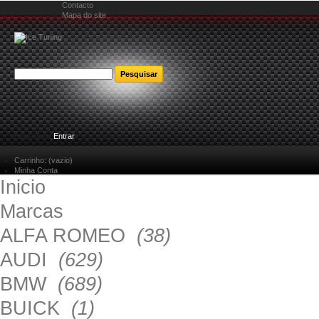
Contacto
Mapa do site
Bem-vindo
Entrar
Carrinho:
(vazio)
Minha Conta
Inicio
Marcas
ALFA ROMEO
(38)
AUDI
(629)
BMW
(689)
BUICK
(1)