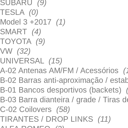
SUBARU
(9)
TESLA
(0)
Model 3 +2017
(1)
SMART
(4)
TOYOTA
(9)
VW
(32)
UNIVERSAL
(15)
A-02 Antenas AM/FM / Acessórios
(
B-02 Barras anti-aproximação / esta
B-01 Bancos desportivos (backets)
B-03 Barra dianteira / grade / Tira
C-02 Coilovers
(58)
TIRANTES / DROP LINKS
(11)