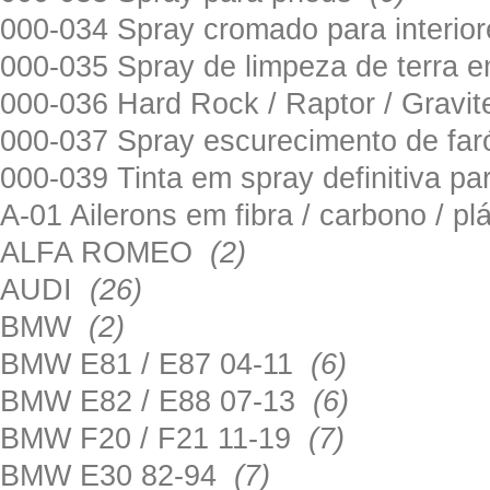
000-034 Spray cromado para interi
000-035 Spray de limpeza de terra em
000-036 Hard Rock / Raptor / Gravi
000-037 Spray escurecimento de fa
000-039 Tinta em spray definitiva pa
A-01 Ailerons em fibra / carbono / p
ALFA ROMEO
(2)
AUDI
(26)
BMW
(2)
BMW E81 / E87 04-11
(6)
BMW E82 / E88 07-13
(6)
BMW F20 / F21 11-19
(7)
BMW E30 82-94
(7)