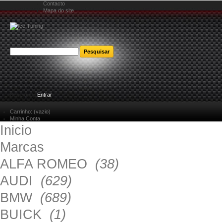
Contacto
Mapa do site
Bem-vindo
Entrar
Carrinho:
(vazio)
Minha Conta
Inicio
Marcas
ALFA ROMEO
(38)
AUDI
(629)
BMW
(689)
BUICK
(1)