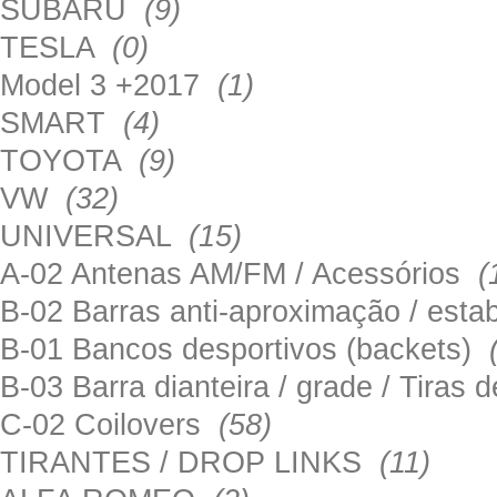
SUBARU
(9)
TESLA
(0)
Model 3 +2017
(1)
SMART
(4)
TOYOTA
(9)
VW
(32)
UNIVERSAL
(15)
A-02 Antenas AM/FM / Acessórios
(
B-02 Barras anti-aproximação / esta
B-01 Bancos desportivos (backets)
B-03 Barra dianteira / grade / Tira
C-02 Coilovers
(58)
TIRANTES / DROP LINKS
(11)