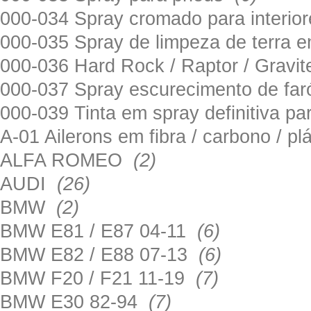
000-034 Spray cromado para interi
000-035 Spray de limpeza de terra em
000-036 Hard Rock / Raptor / Gravi
000-037 Spray escurecimento de fa
000-039 Tinta em spray definitiva pa
A-01 Ailerons em fibra / carbono / p
ALFA ROMEO
(2)
AUDI
(26)
BMW
(2)
BMW E81 / E87 04-11
(6)
BMW E82 / E88 07-13
(6)
BMW F20 / F21 11-19
(7)
BMW E30 82-94
(7)