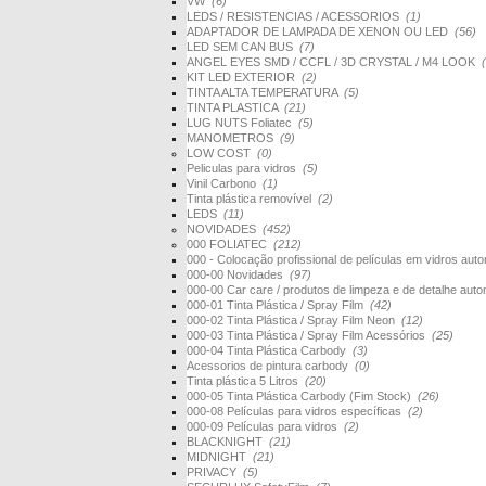
VW
(6)
LEDS / RESISTENCIAS / ACESSORIOS
(1)
ADAPTADOR DE LAMPADA DE XENON OU LED
(56)
LED SEM CAN BUS
(7)
ANGEL EYES SMD / CCFL / 3D CRYSTAL / M4 LOOK
KIT LED EXTERIOR
(2)
TINTA ALTA TEMPERATURA
(5)
TINTA PLASTICA
(21)
LUG NUTS Foliatec
(5)
MANOMETROS
(9)
LOW COST
(0)
Peliculas para vidros
(5)
Vinil Carbono
(1)
Tinta plástica removível
(2)
LEDS
(11)
NOVIDADES
(452)
000 FOLIATEC
(212)
000 - Colocação profissional de películas em vidros au
000-00 Novidades
(97)
000-00 Car care / produtos de limpeza e de detalhe au
000-01 Tinta Plástica / Spray Film
(42)
000-02 Tinta Plástica / Spray Film Neon
(12)
000-03 Tinta Plástica / Spray Film Acessórios
(25)
000-04 Tinta Plástica Carbody
(3)
Acessorios de pintura carbody
(0)
Tinta plástica 5 Litros
(20)
000-05 Tinta Plástica Carbody (Fim Stock)
(26)
000-08 Películas para vidros específicas
(2)
000-09 Películas para vidros
(2)
BLACKNIGHT
(21)
MIDNIGHT
(21)
PRIVACY
(5)