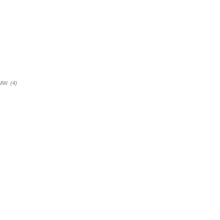
a BMW
(4)