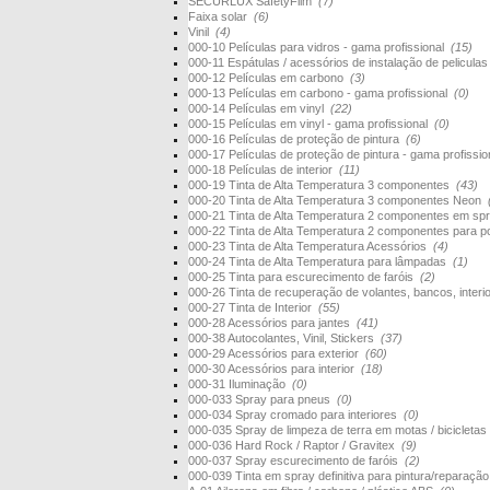
SECURLUX SafetyFilm
(7)
Faixa solar
(6)
Vinil
(4)
000-10 Películas para vidros - gama profissional
(15)
000-11 Espátulas / acessórios de instalação de pelicula
000-12 Películas em carbono
(3)
000-13 Películas em carbono - gama profissional
(0)
000-14 Películas em vinyl
(22)
000-15 Películas em vinyl - gama profissional
(0)
000-16 Películas de proteção de pintura
(6)
000-17 Películas de proteção de pintura - gama profissi
000-18 Películas de interior
(11)
000-19 Tinta de Alta Temperatura 3 componentes
(43)
000-20 Tinta de Alta Temperatura 3 componentes Neon
000-21 Tinta de Alta Temperatura 2 componentes em s
000-22 Tinta de Alta Temperatura 2 componentes para 
000-23 Tinta de Alta Temperatura Acessórios
(4)
000-24 Tinta de Alta Temperatura para lâmpadas
(1)
000-25 Tinta para escurecimento de faróis
(2)
000-26 Tinta de recuperação de volantes, bancos, interi
000-27 Tinta de Interior
(55)
000-28 Acessórios para jantes
(41)
000-38 Autocolantes, Vinil, Stickers
(37)
000-29 Acessórios para exterior
(60)
000-30 Acessórios para interior
(18)
000-31 Iluminação
(0)
000-033 Spray para pneus
(0)
000-034 Spray cromado para interiores
(0)
000-035 Spray de limpeza de terra em motas / bicicletas
000-036 Hard Rock / Raptor / Gravitex
(9)
000-037 Spray escurecimento de faróis
(2)
000-039 Tinta em spray definitiva para pintura/reparaçã