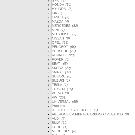
GMC
(1)
HONDA
(54)
HYUNDAI
(3)
KIA
(0)
LANCIA
(2)
MAZDA
(4)
MERCEDES
(82)
MINI
(7)
MITSUBISHI
(7)
NISSAN
(6)
OPEL
(85)
PEUGEOT
(56)
PORSCHE
(21)
RENAULT
(28)
ROVER
(5)
SEAT
(65)
SKODA
(20)
SMART
(12)
SUBARU
(8)
SUZUKI
(1)
TESLA
(1)
TOYOTA
(15)
VOLVO
(3)
VW
(251)
UNIVERSAL
(65)
Produtos
0 - OUTLET / STOCK OFF
(1)
AILERONS EM FIBRA / CARBONO / PLASTICO
(0)
AUDI
(7)
BMW
(19)
FORD
(1)
MERCEDES
(6)