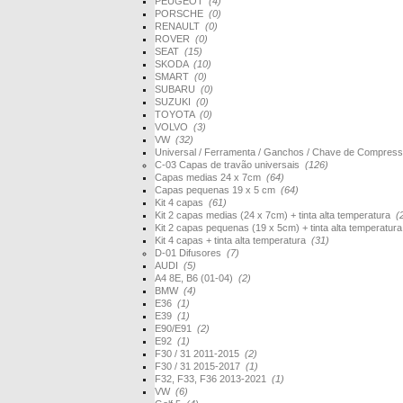
PEUGEOT
(4)
PORSCHE
(0)
RENAULT
(0)
ROVER
(0)
SEAT
(15)
SKODA
(10)
SMART
(0)
SUBARU
(0)
SUZUKI
(0)
TOYOTA
(0)
VOLVO
(3)
VW
(32)
Universal / Ferramenta / Ganchos / Chave de Compres
C-03 Capas de travão universais
(126)
Capas medias 24 x 7cm
(64)
Capas pequenas 19 x 5 cm
(64)
Kit 4 capas
(61)
Kit 2 capas medias (24 x 7cm) + tinta alta temperatura
(
Kit 2 capas pequenas (19 x 5cm) + tinta alta temperatur
Kit 4 capas + tinta alta temperatura
(31)
D-01 Difusores
(7)
AUDI
(5)
A4 8E, B6 (01-04)
(2)
BMW
(4)
E36
(1)
E39
(1)
E90/E91
(2)
E92
(1)
F30 / 31 2011-2015
(2)
F30 / 31 2015-2017
(1)
F32, F33, F36 2013-2021
(1)
VW
(6)