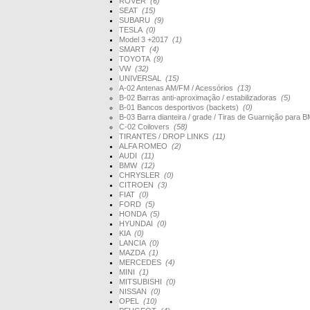
ROVER
(6)
SEAT
(15)
SUBARU
(9)
TESLA
(0)
Model 3 +2017
(1)
SMART
(4)
TOYOTA
(9)
VW
(32)
UNIVERSAL
(15)
A-02 Antenas AM/FM / Acessórios
(13)
B-02 Barras anti-aproximação / estabilizadoras
(5)
B-01 Bancos desportivos (backets)
(0)
B-03 Barra dianteira / grade / Tiras de Guarnição par
C-02 Coilovers
(58)
TIRANTES / DROP LINKS
(11)
ALFA ROMEO
(2)
AUDI
(11)
BMW
(12)
CHRYSLER
(0)
CITROEN
(3)
FIAT
(0)
FORD
(5)
HONDA
(5)
HYUNDAI
(0)
KIA
(0)
LANCIA
(0)
MAZDA
(1)
MERCEDES
(4)
MINI
(1)
MITSUBISHI
(0)
NISSAN
(0)
OPEL
(10)