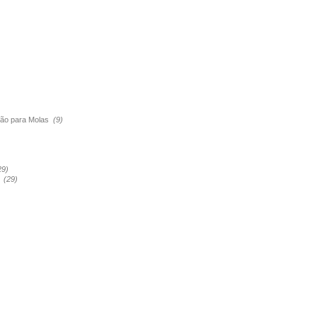
são para Molas
(9)
29)
a
(29)