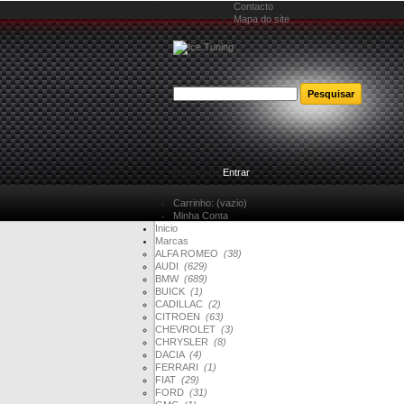
Contacto
Mapa do site
Bem-vindo
Entrar
Carrinho:
(vazio)
Minha Conta
Inicio
Marcas
ALFA ROMEO
(38)
AUDI
(629)
BMW
(689)
BUICK
(1)
CADILLAC
(2)
CITROEN
(63)
CHEVROLET
(3)
CHRYSLER
(8)
DACIA
(4)
FERRARI
(1)
FIAT
(29)
FORD
(31)