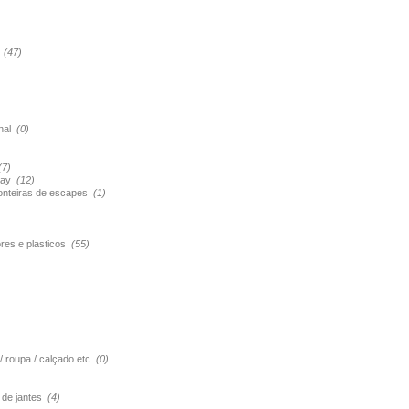
s
(47)
onal
(0)
(7)
pray
(12)
ponteiras de escapes
(1)
ores e plasticos
(55)
 / roupa / calçado etc
(0)
o de jantes
(4)