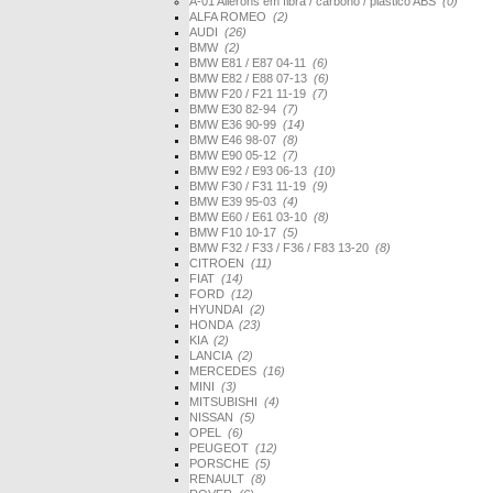
A-01 Ailerons em fibra / carbono / plástico ABS
(0)
ALFA ROMEO
(2)
AUDI
(26)
BMW
(2)
BMW E81 / E87 04-11
(6)
BMW E82 / E88 07-13
(6)
BMW F20 / F21 11-19
(7)
BMW E30 82-94
(7)
BMW E36 90-99
(14)
BMW E46 98-07
(8)
BMW E90 05-12
(7)
BMW E92 / E93 06-13
(10)
BMW F30 / F31 11-19
(9)
BMW E39 95-03
(4)
BMW E60 / E61 03-10
(8)
BMW F10 10-17
(5)
BMW F32 / F33 / F36 / F83 13-20
(8)
CITROEN
(11)
FIAT
(14)
FORD
(12)
HYUNDAI
(2)
HONDA
(23)
KIA
(2)
LANCIA
(2)
MERCEDES
(16)
MINI
(3)
MITSUBISHI
(4)
NISSAN
(5)
OPEL
(6)
PEUGEOT
(12)
PORSCHE
(5)
RENAULT
(8)