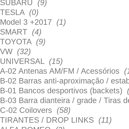
SUBARU
(9)
TESLA
(0)
Model 3 +2017
(1)
SMART
(4)
TOYOTA
(9)
VW
(32)
UNIVERSAL
(15)
A-02 Antenas AM/FM / Acessórios
(
B-02 Barras anti-aproximação / esta
B-01 Bancos desportivos (backets)
B-03 Barra dianteira / grade / Tira
C-02 Coilovers
(58)
TIRANTES / DROP LINKS
(11)