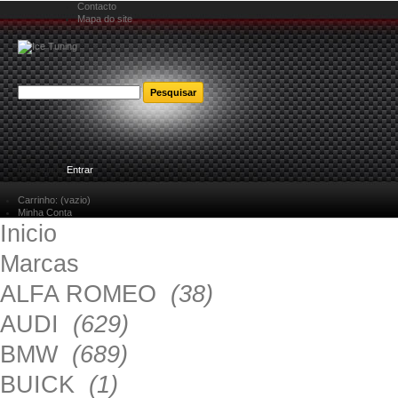
Contacto
Mapa do site
Bem-vindo
Entrar
Carrinho:
(vazio)
Minha Conta
Inicio
Marcas
ALFA ROMEO
(38)
AUDI
(629)
BMW
(689)
BUICK
(1)