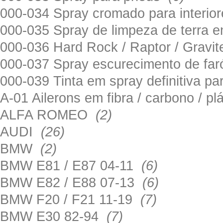
000-034 Spray cromado para interi
000-035 Spray de limpeza de terra em
000-036 Hard Rock / Raptor / Gravi
000-037 Spray escurecimento de fa
000-039 Tinta em spray definitiva pa
A-01 Ailerons em fibra / carbono / p
ALFA ROMEO
(2)
AUDI
(26)
BMW
(2)
BMW E81 / E87 04-11
(6)
BMW E82 / E88 07-13
(6)
BMW F20 / F21 11-19
(7)
BMW E30 82-94
(7)