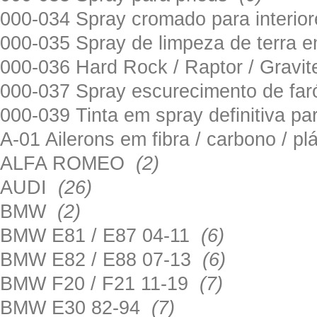
000-034 Spray cromado para interi
000-035 Spray de limpeza de terra em
000-036 Hard Rock / Raptor / Gravi
000-037 Spray escurecimento de fa
000-039 Tinta em spray definitiva pa
A-01 Ailerons em fibra / carbono / p
ALFA ROMEO
(2)
AUDI
(26)
BMW
(2)
BMW E81 / E87 04-11
(6)
BMW E82 / E88 07-13
(6)
BMW F20 / F21 11-19
(7)
BMW E30 82-94
(7)