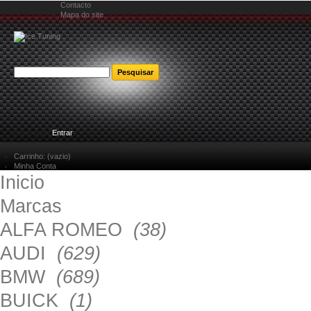
Contacto
Mapa do site
Bem-vindo
Entrar
Carrinho:
(vazio)
Minha Conta
Inicio
Marcas
ALFA ROMEO
(38)
AUDI
(629)
BMW
(689)
BUICK
(1)