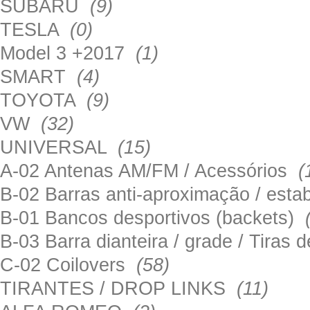
SUBARU
(9)
TESLA
(0)
Model 3 +2017
(1)
SMART
(4)
TOYOTA
(9)
VW
(32)
UNIVERSAL
(15)
A-02 Antenas AM/FM / Acessórios
(
B-02 Barras anti-aproximação / esta
B-01 Bancos desportivos (backets)
B-03 Barra dianteira / grade / Tira
C-02 Coilovers
(58)
TIRANTES / DROP LINKS
(11)