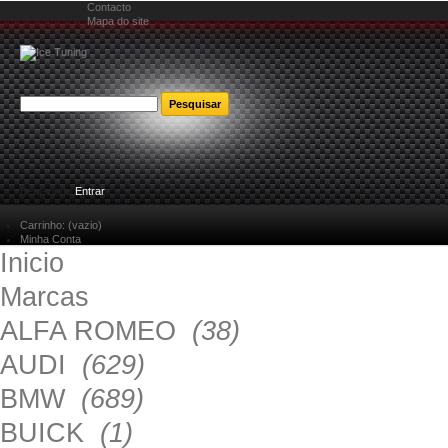
Contacto
Mapa do site
Bem-vindo
Entrar
Carrinho:
(vazio)
Minha Conta
Inicio
Marcas
ALFA ROMEO
(38)
AUDI
(629)
BMW
(689)
BUICK
(1)