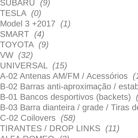
SUBARU
(9)
TESLA
(0)
Model 3 +2017
(1)
SMART
(4)
TOYOTA
(9)
VW
(32)
UNIVERSAL
(15)
A-02 Antenas AM/FM / Acessórios
(
B-02 Barras anti-aproximação / esta
B-01 Bancos desportivos (backets)
B-03 Barra dianteira / grade / Tira
C-02 Coilovers
(58)
TIRANTES / DROP LINKS
(11)