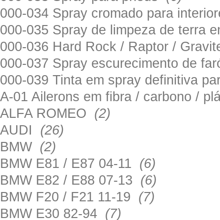
000-034 Spray cromado para interi
000-035 Spray de limpeza de terra em
000-036 Hard Rock / Raptor / Gravi
000-037 Spray escurecimento de fa
000-039 Tinta em spray definitiva pa
A-01 Ailerons em fibra / carbono / p
ALFA ROMEO
(2)
AUDI
(26)
BMW
(2)
BMW E81 / E87 04-11
(6)
BMW E82 / E88 07-13
(6)
BMW F20 / F21 11-19
(7)
BMW E30 82-94
(7)