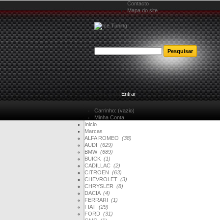
Contacto
Mapa do site
Bem-vindo
Entrar
Carrinho:
(vazio)
Minha Conta
Inicio
Marcas
ALFA ROMEO
(38)
AUDI
(629)
BMW
(689)
BUICK
(1)
CADILLAC
(2)
CITROEN
(63)
CHEVROLET
(3)
CHRYSLER
(8)
DACIA
(4)
FERRARI
(1)
FIAT
(29)
FORD
(31)