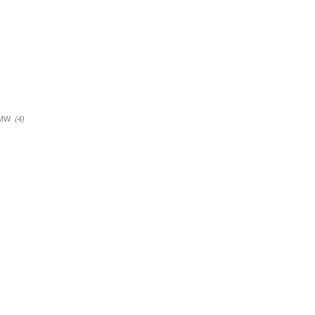
a BMW
(4)