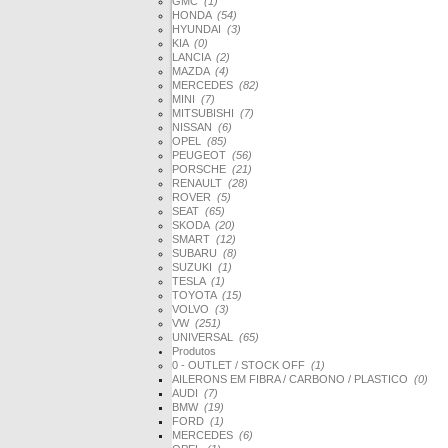
GMC
(1)
HONDA
(54)
HYUNDAI
(3)
KIA
(0)
LANCIA
(2)
MAZDA
(4)
MERCEDES
(82)
MINI
(7)
MITSUBISHI
(7)
NISSAN
(6)
OPEL
(85)
PEUGEOT
(56)
PORSCHE
(21)
RENAULT
(28)
ROVER
(5)
SEAT
(65)
SKODA
(20)
SMART
(12)
SUBARU
(8)
SUZUKI
(1)
TESLA
(1)
TOYOTA
(15)
VOLVO
(3)
VW
(251)
UNIVERSAL
(65)
Produtos
0 - OUTLET / STOCK OFF
(1)
AILERONS EM FIBRA / CARBONO / PLASTICO
(0)
AUDI
(7)
BMW
(19)
FORD
(1)
MERCEDES
(6)