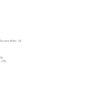
são para Molas
(9)
29)
a
(29)