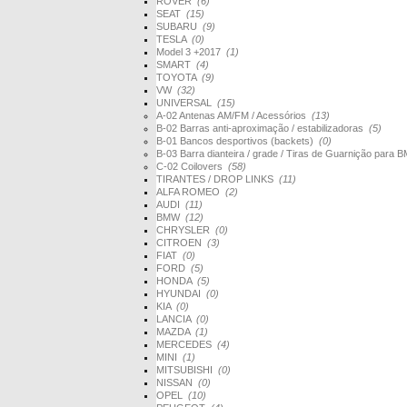
ROVER
(6)
SEAT
(15)
SUBARU
(9)
TESLA
(0)
Model 3 +2017
(1)
SMART
(4)
TOYOTA
(9)
VW
(32)
UNIVERSAL
(15)
A-02 Antenas AM/FM / Acessórios
(13)
B-02 Barras anti-aproximação / estabilizadoras
(5)
B-01 Bancos desportivos (backets)
(0)
B-03 Barra dianteira / grade / Tiras de Guarnição par
C-02 Coilovers
(58)
TIRANTES / DROP LINKS
(11)
ALFA ROMEO
(2)
AUDI
(11)
BMW
(12)
CHRYSLER
(0)
CITROEN
(3)
FIAT
(0)
FORD
(5)
HONDA
(5)
HYUNDAI
(0)
KIA
(0)
LANCIA
(0)
MAZDA
(1)
MERCEDES
(4)
MINI
(1)
MITSUBISHI
(0)
NISSAN
(0)
OPEL
(10)