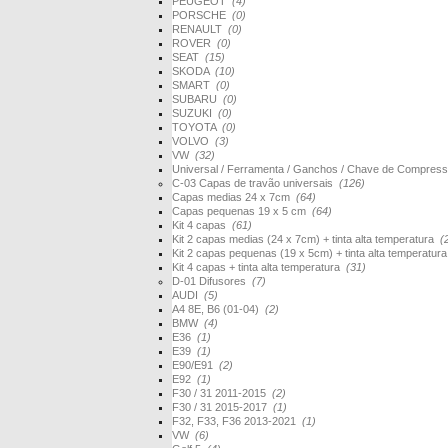
PEUGEOT
(4)
PORSCHE
(0)
RENAULT
(0)
ROVER
(0)
SEAT
(15)
SKODA
(10)
SMART
(0)
SUBARU
(0)
SUZUKI
(0)
TOYOTA
(0)
VOLVO
(3)
VW
(32)
Universal / Ferramenta / Ganchos / Chave de Compres
C-03 Capas de travão universais
(126)
Capas medias 24 x 7cm
(64)
Capas pequenas 19 x 5 cm
(64)
Kit 4 capas
(61)
Kit 2 capas medias (24 x 7cm) + tinta alta temperatura
(
Kit 2 capas pequenas (19 x 5cm) + tinta alta temperatur
Kit 4 capas + tinta alta temperatura
(31)
D-01 Difusores
(7)
AUDI
(5)
A4 8E, B6 (01-04)
(2)
BMW
(4)
E36
(1)
E39
(1)
E90/E91
(2)
E92
(1)
F30 / 31 2011-2015
(2)
F30 / 31 2015-2017
(1)
F32, F33, F36 2013-2021
(1)
VW
(6)