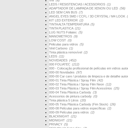
VW
(6)
LEDS / RESISTENCIAS / ACESSORIOS
(1)
ADAPTADOR DE LAMPADA DE XENON OU LED
(56)
LED SEM CAN BUS
(7)
ANGEL EYES SMD / CCFL / 3D CRYSTAL / M4 LOOK
KIT LED EXTERIOR
(2)
TINTA ALTA TEMPERATURA
(5)
TINTA PLASTICA
(21)
LUG NUTS Foliatec
(5)
MANOMETROS
(9)
LOW COST
(0)
Peliculas para vidros
(5)
Vinil Carbono
(1)
Tinta plástica removível
(2)
LEDS
(11)
NOVIDADES
(452)
000 FOLIATEC
(212)
000 - Colocação profissional de películas em vidros au
000-00 Novidades
(97)
000-00 Car care / produtos de limpeza e de detalhe au
000-01 Tinta Plástica / Spray Film
(42)
000-02 Tinta Plástica / Spray Film Neon
(12)
000-03 Tinta Plástica / Spray Film Acessórios
(25)
000-04 Tinta Plástica Carbody
(3)
Acessorios de pintura carbody
(0)
Tinta plástica 5 Litros
(20)
000-05 Tinta Plástica Carbody (Fim Stock)
(26)
000-08 Películas para vidros específicas
(2)
000-09 Películas para vidros
(2)
BLACKNIGHT
(21)
MIDNIGHT
(21)
PRIVACY
(5)