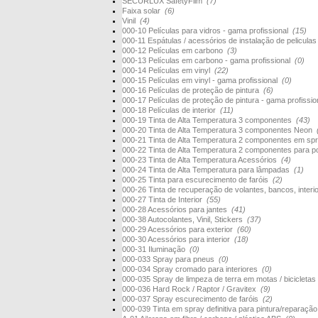
SECURLUX SafetyFilm
(7)
Faixa solar
(6)
Vinil
(4)
000-10 Películas para vidros - gama profissional
(15)
000-11 Espátulas / acessórios de instalação de pelicula
000-12 Películas em carbono
(3)
000-13 Películas em carbono - gama profissional
(0)
000-14 Películas em vinyl
(22)
000-15 Películas em vinyl - gama profissional
(0)
000-16 Películas de proteção de pintura
(6)
000-17 Películas de proteção de pintura - gama profissi
000-18 Películas de interior
(11)
000-19 Tinta de Alta Temperatura 3 componentes
(43)
000-20 Tinta de Alta Temperatura 3 componentes Neon
000-21 Tinta de Alta Temperatura 2 componentes em s
000-22 Tinta de Alta Temperatura 2 componentes para 
000-23 Tinta de Alta Temperatura Acessórios
(4)
000-24 Tinta de Alta Temperatura para lâmpadas
(1)
000-25 Tinta para escurecimento de faróis
(2)
000-26 Tinta de recuperação de volantes, bancos, interi
000-27 Tinta de Interior
(55)
000-28 Acessórios para jantes
(41)
000-38 Autocolantes, Vinil, Stickers
(37)
000-29 Acessórios para exterior
(60)
000-30 Acessórios para interior
(18)
000-31 Iluminação
(0)
000-033 Spray para pneus
(0)
000-034 Spray cromado para interiores
(0)
000-035 Spray de limpeza de terra em motas / bicicletas
000-036 Hard Rock / Raptor / Gravitex
(9)
000-037 Spray escurecimento de faróis
(2)
000-039 Tinta em spray definitiva para pintura/reparaçã