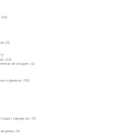
s
(47)
onal
(0)
(7)
pray
(12)
ponteiras de escapes
(1)
ores e plasticos
(55)
 / roupa / calçado etc
(0)
o de jantes
(4)