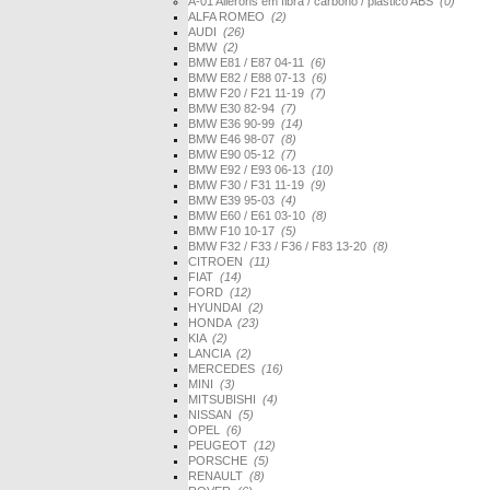
A-01 Ailerons em fibra / carbono / plástico ABS
(0)
ALFA ROMEO
(2)
AUDI
(26)
BMW
(2)
BMW E81 / E87 04-11
(6)
BMW E82 / E88 07-13
(6)
BMW F20 / F21 11-19
(7)
BMW E30 82-94
(7)
BMW E36 90-99
(14)
BMW E46 98-07
(8)
BMW E90 05-12
(7)
BMW E92 / E93 06-13
(10)
BMW F30 / F31 11-19
(9)
BMW E39 95-03
(4)
BMW E60 / E61 03-10
(8)
BMW F10 10-17
(5)
BMW F32 / F33 / F36 / F83 13-20
(8)
CITROEN
(11)
FIAT
(14)
FORD
(12)
HYUNDAI
(2)
HONDA
(23)
KIA
(2)
LANCIA
(2)
MERCEDES
(16)
MINI
(3)
MITSUBISHI
(4)
NISSAN
(5)
OPEL
(6)
PEUGEOT
(12)
PORSCHE
(5)
RENAULT
(8)