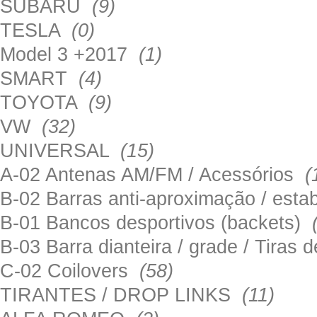
SUBARU
(9)
TESLA
(0)
Model 3 +2017
(1)
SMART
(4)
TOYOTA
(9)
VW
(32)
UNIVERSAL
(15)
A-02 Antenas AM/FM / Acessórios
(
B-02 Barras anti-aproximação / esta
B-01 Bancos desportivos (backets)
B-03 Barra dianteira / grade / Tira
C-02 Coilovers
(58)
TIRANTES / DROP LINKS
(11)