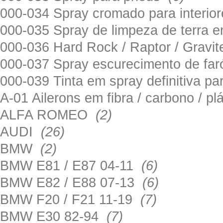
000-034 Spray cromado para interi
000-035 Spray de limpeza de terra em
000-036 Hard Rock / Raptor / Gravi
000-037 Spray escurecimento de fa
000-039 Tinta em spray definitiva pa
A-01 Ailerons em fibra / carbono / p
ALFA ROMEO
(2)
AUDI
(26)
BMW
(2)
BMW E81 / E87 04-11
(6)
BMW E82 / E88 07-13
(6)
BMW F20 / F21 11-19
(7)
BMW E30 82-94
(7)