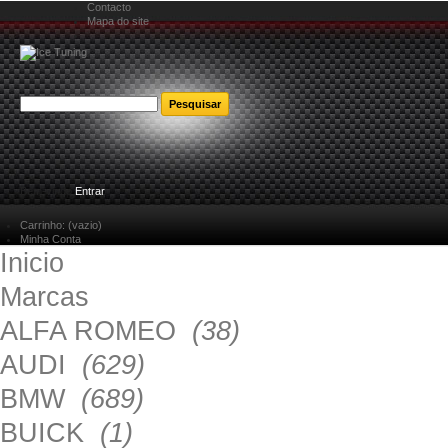
Contacto
Mapa do site
Bem-vindo
Entrar
Carrinho:
(vazio)
Minha Conta
Inicio
Marcas
ALFA ROMEO
(38)
AUDI
(629)
BMW
(689)
BUICK
(1)