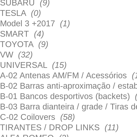
SUBARU
(9)
TESLA
(0)
Model 3 +2017
(1)
SMART
(4)
TOYOTA
(9)
VW
(32)
UNIVERSAL
(15)
A-02 Antenas AM/FM / Acessórios
(
B-02 Barras anti-aproximação / esta
B-01 Bancos desportivos (backets)
B-03 Barra dianteira / grade / Tira
C-02 Coilovers
(58)
TIRANTES / DROP LINKS
(11)