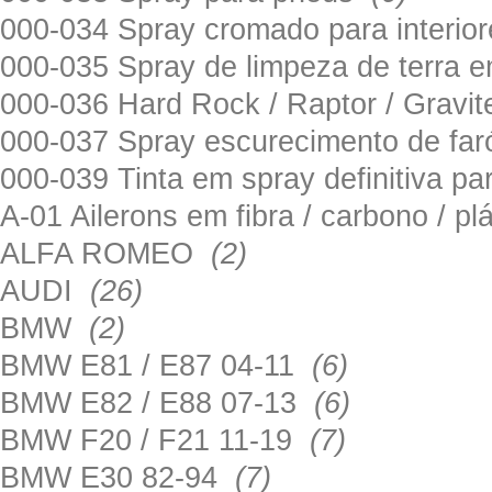
000-034 Spray cromado para interi
000-035 Spray de limpeza de terra em
000-036 Hard Rock / Raptor / Gravi
000-037 Spray escurecimento de fa
000-039 Tinta em spray definitiva pa
A-01 Ailerons em fibra / carbono / p
ALFA ROMEO
(2)
AUDI
(26)
BMW
(2)
BMW E81 / E87 04-11
(6)
BMW E82 / E88 07-13
(6)
BMW F20 / F21 11-19
(7)
BMW E30 82-94
(7)