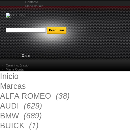
Contacto
Mapa do site
Bem-vindo
Entrar
Carrinho:
(vazio)
Minha Conta
Inicio
Marcas
ALFA ROMEO
(38)
AUDI
(629)
BMW
(689)
BUICK
(1)