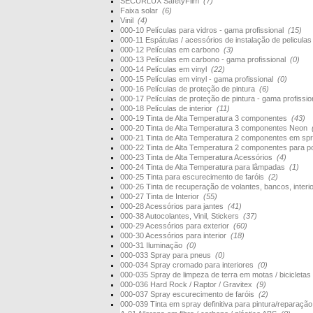
SECURLUX SafetyFilm
(7)
Faixa solar
(6)
Vinil
(4)
000-10 Películas para vidros - gama profissional
(15)
000-11 Espátulas / acessórios de instalação de pelicula
000-12 Películas em carbono
(3)
000-13 Películas em carbono - gama profissional
(0)
000-14 Películas em vinyl
(22)
000-15 Películas em vinyl - gama profissional
(0)
000-16 Películas de proteção de pintura
(6)
000-17 Películas de proteção de pintura - gama profissi
000-18 Películas de interior
(11)
000-19 Tinta de Alta Temperatura 3 componentes
(43)
000-20 Tinta de Alta Temperatura 3 componentes Neon
000-21 Tinta de Alta Temperatura 2 componentes em s
000-22 Tinta de Alta Temperatura 2 componentes para 
000-23 Tinta de Alta Temperatura Acessórios
(4)
000-24 Tinta de Alta Temperatura para lâmpadas
(1)
000-25 Tinta para escurecimento de faróis
(2)
000-26 Tinta de recuperação de volantes, bancos, interi
000-27 Tinta de Interior
(55)
000-28 Acessórios para jantes
(41)
000-38 Autocolantes, Vinil, Stickers
(37)
000-29 Acessórios para exterior
(60)
000-30 Acessórios para interior
(18)
000-31 Iluminação
(0)
000-033 Spray para pneus
(0)
000-034 Spray cromado para interiores
(0)
000-035 Spray de limpeza de terra em motas / bicicletas
000-036 Hard Rock / Raptor / Gravitex
(9)
000-037 Spray escurecimento de faróis
(2)
000-039 Tinta em spray definitiva para pintura/reparaçã