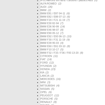
A-01 Ailerons em fibra / carbono / plástico ABS
(0)
ALFA ROMEO
(2)
AUDI
(26)
BMW
(2)
BMW E81 / E87 04-11
(6)
BMW E82 / E88 07-13
(6)
BMW F20 / F21 11-19
(7)
BMW E30 82-94
(7)
BMW E36 90-99
(14)
BMW E46 98-07
(8)
BMW E90 05-12
(7)
BMW E92 / E93 06-13
(10)
BMW F30 / F31 11-19
(9)
BMW E39 95-03
(4)
BMW E60 / E61 03-10
(8)
BMW F10 10-17
(5)
BMW F32 / F33 / F36 / F83 13-20
(8)
CITROEN
(11)
FIAT
(14)
FORD
(12)
HYUNDAI
(2)
HONDA
(23)
KIA
(2)
LANCIA
(2)
MERCEDES
(16)
MINI
(3)
MITSUBISHI
(4)
NISSAN
(5)
OPEL
(6)
PEUGEOT
(12)
PORSCHE
(5)
RENAULT
(8)