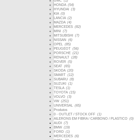
GMC
(1)
HONDA
(54)
HYUNDAI
(3)
KIA
(0)
LANCIA
(2)
MAZDA
(4)
MERCEDES
(82)
MINI
(7)
MITSUBISHI
(7)
NISSAN
(6)
OPEL
(85)
PEUGEOT
(56)
PORSCHE
(21)
RENAULT
(28)
ROVER
(5)
SEAT
(65)
SKODA
(20)
SMART
(12)
SUBARU
(8)
SUZUKI
(1)
TESLA
(1)
TOYOTA
(15)
VOLVO
(3)
VW
(251)
UNIVERSAL
(65)
Produtos
0 - OUTLET / STOCK OFF
(1)
AILERONS EM FIBRA / CARBONO / PLASTICO
(0)
AUDI
(7)
BMW
(19)
FORD
(1)
MERCEDES
(6)