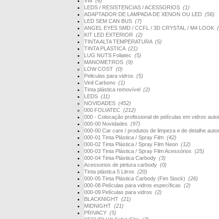
VW
(6)
LEDS / RESISTENCIAS / ACESSORIOS
(1)
ADAPTADOR DE LAMPADA DE XENON OU LED
(56)
LED SEM CAN BUS
(7)
ANGEL EYES SMD / CCFL / 3D CRYSTAL / M4 LOOK
KIT LED EXTERIOR
(2)
TINTA ALTA TEMPERATURA
(5)
TINTA PLASTICA
(21)
LUG NUTS Foliatec
(5)
MANOMETROS
(9)
LOW COST
(0)
Peliculas para vidros
(5)
Vinil Carbono
(1)
Tinta plástica removível
(2)
LEDS
(11)
NOVIDADES
(452)
000 FOLIATEC
(212)
000 - Colocação profissional de películas em vidros au
000-00 Novidades
(97)
000-00 Car care / produtos de limpeza e de detalhe au
000-01 Tinta Plástica / Spray Film
(42)
000-02 Tinta Plástica / Spray Film Neon
(12)
000-03 Tinta Plástica / Spray Film Acessórios
(25)
000-04 Tinta Plástica Carbody
(3)
Acessorios de pintura carbody
(0)
Tinta plástica 5 Litros
(20)
000-05 Tinta Plástica Carbody (Fim Stock)
(26)
000-08 Películas para vidros específicas
(2)
000-09 Películas para vidros
(2)
BLACKNIGHT
(21)
MIDNIGHT
(21)
PRIVACY
(5)