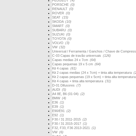
PEUGEOT
(4)
PORSCHE
(0)
RENAULT
(0)
ROVER
(0)
SEAT
(15)
SKODA
(10)
SMART
(0)
SUBARU
(0)
SUZUKI
(0)
TOYOTA
(0)
VOLVO
(3)
VW
(32)
Universal / Ferramenta / Ganchos / Chave de Compres
C-03 Capas de travão universais
(126)
Capas medias 24 x 7cm
(64)
Capas pequenas 19 x 5 cm
(64)
Kit 4 capas
(61)
Kit 2 capas medias (24 x 7cm) + tinta alta temperatura
(
Kit 2 capas pequenas (19 x 5cm) + tinta alta temperatur
Kit 4 capas + tinta alta temperatura
(31)
D-01 Difusores
(7)
AUDI
(5)
A4 8E, B6 (01-04)
(2)
BMW
(4)
E36
(1)
E39
(1)
E90/E91
(2)
E92
(1)
F30 / 31 2011-2015
(2)
F30 / 31 2015-2017
(1)
F32, F33, F36 2013-2021
(1)
VW
(6)