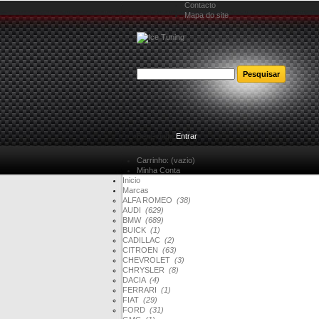
Contacto
Mapa do site
Bem-vindo
Entrar
Carrinho:
(vazio)
Minha Conta
Inicio
Marcas
ALFA ROMEO
(38)
AUDI
(629)
BMW
(689)
BUICK
(1)
CADILLAC
(2)
CITROEN
(63)
CHEVROLET
(3)
CHRYSLER
(8)
DACIA
(4)
FERRARI
(1)
FIAT
(29)
FORD
(31)