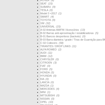
ROVER
(6)
SEAT
(15)
SUBARU
(9)
TESLA
(0)
Model 3 +2017
(1)
SMART
(4)
TOYOTA
(9)
VW
(32)
UNIVERSAL
(15)
A-02 Antenas AM/FM / Acessórios
(13)
B-02 Barras anti-aproximação / estabilizadoras
(5)
B-01 Bancos desportivos (backets)
(0)
B-03 Barra dianteira / grade / Tiras de Guarnição par
C-02 Coilovers
(58)
TIRANTES / DROP LINKS
(11)
ALFA ROMEO
(2)
AUDI
(11)
BMW
(12)
CHRYSLER
(0)
CITROEN
(3)
FIAT
(0)
FORD
(5)
HONDA
(5)
HYUNDAI
(0)
KIA
(0)
LANCIA
(0)
MAZDA
(1)
MERCEDES
(4)
MINI
(1)
MITSUBISHI
(0)
NISSAN
(0)
OPEL
(10)