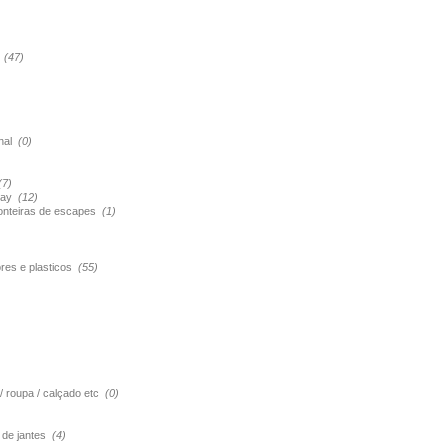
s
(47)
onal
(0)
(7)
pray
(12)
ponteiras de escapes
(1)
ores e plasticos
(55)
 / roupa / calçado etc
(0)
o de jantes
(4)