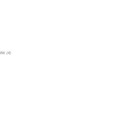
a BMW
(4)