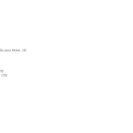
são para Molas
(9)
29)
a
(29)