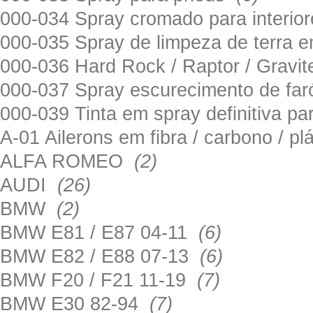
000-034 Spray cromado para interi
000-035 Spray de limpeza de terra em
000-036 Hard Rock / Raptor / Gravi
000-037 Spray escurecimento de fa
000-039 Tinta em spray definitiva pa
A-01 Ailerons em fibra / carbono / p
ALFA ROMEO
(2)
AUDI
(26)
BMW
(2)
BMW E81 / E87 04-11
(6)
BMW E82 / E88 07-13
(6)
BMW F20 / F21 11-19
(7)
BMW E30 82-94
(7)