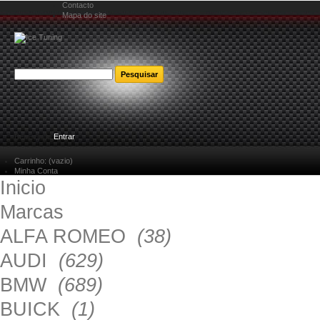
Contacto
Mapa do site
Bem-vindo
Entrar
Carrinho:
(vazio)
Minha Conta
Inicio
Marcas
ALFA ROMEO
(38)
AUDI
(629)
BMW
(689)
BUICK
(1)