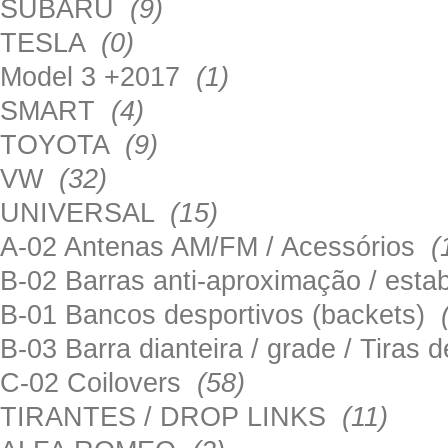
SUBARU
(9)
TESLA
(0)
Model 3 +2017
(1)
SMART
(4)
TOYOTA
(9)
VW
(32)
UNIVERSAL
(15)
A-02 Antenas AM/FM / Acessórios
(
B-02 Barras anti-aproximação / esta
B-01 Bancos desportivos (backets)
B-03 Barra dianteira / grade / Tira
C-02 Coilovers
(58)
TIRANTES / DROP LINKS
(11)