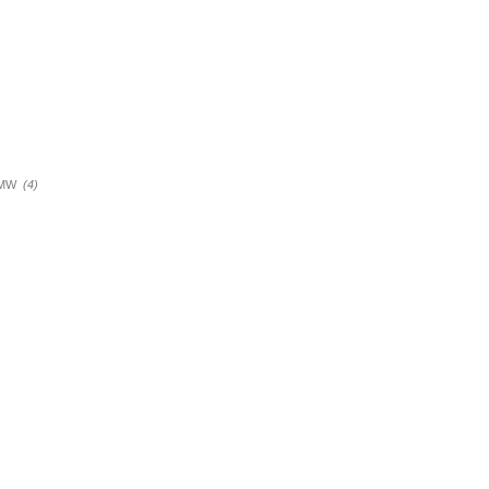
a BMW
(4)