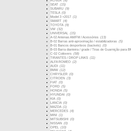
ROVER
(6)
SEAT
(15)
SUBARU
(9)
TESLA
(0)
Model 3 +2017
(1)
SMART
(4)
TOYOTA
(9)
VW
(32)
UNIVERSAL
(15)
A-02 Antenas AM/FM / Acessórios
(13)
B-02 Barras anti-aproximação / estabilizadoras
(5)
B-01 Bancos desportivos (backets)
(0)
B-03 Barra dianteira / grade / Tiras de Guarnição par
C-02 Coilovers
(58)
TIRANTES / DROP LINKS
(11)
ALFA ROMEO
(2)
AUDI
(11)
BMW
(12)
CHRYSLER
(0)
CITROEN
(3)
FIAT
(0)
FORD
(5)
HONDA
(5)
HYUNDAI
(0)
KIA
(0)
LANCIA
(0)
MAZDA
(1)
MERCEDES
(4)
MINI
(1)
MITSUBISHI
(0)
NISSAN
(0)
OPEL
(10)