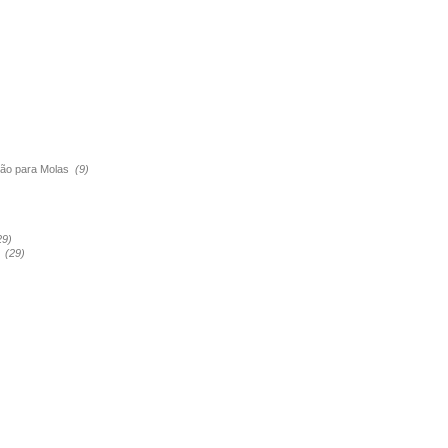
são para Molas
(9)
29)
a
(29)