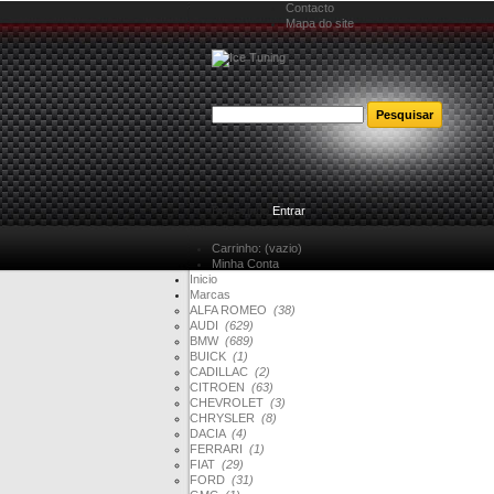
Contacto
Mapa do site
Bem-vindo
Entrar
Carrinho:
(vazio)
Minha Conta
Inicio
Marcas
ALFA ROMEO
(38)
AUDI
(629)
BMW
(689)
BUICK
(1)
CADILLAC
(2)
CITROEN
(63)
CHEVROLET
(3)
CHRYSLER
(8)
DACIA
(4)
FERRARI
(1)
FIAT
(29)
FORD
(31)