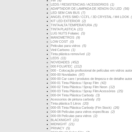
VW
(6)
LEDS / RESISTENCIAS / ACESSORIOS
(1)
ADAPTADOR DE LAMPADA DE XENON OU LED
(56)
LED SEM CAN BUS
(7)
ANGEL EYES SMD / CCFL / 3D CRYSTAL / M4 LOOK
KIT LED EXTERIOR
(2)
TINTA ALTA TEMPERATURA
(5)
TINTA PLASTICA
(21)
LUG NUTS Foliatec
(5)
MANOMETROS
(9)
LOW COST
(0)
Peliculas para vidros
(5)
Vinil Carbono
(1)
Tinta plástica removível
(2)
LEDS
(11)
NOVIDADES
(452)
000 FOLIATEC
(212)
000 - Colocação profissional de películas em vidros au
000-00 Novidades
(97)
000-00 Car care / produtos de limpeza e de detalhe au
000-01 Tinta Plástica / Spray Film
(42)
000-02 Tinta Plástica / Spray Film Neon
(12)
000-03 Tinta Plástica / Spray Film Acessórios
(25)
000-04 Tinta Plástica Carbody
(3)
Acessorios de pintura carbody
(0)
Tinta plástica 5 Litros
(20)
000-05 Tinta Plástica Carbody (Fim Stock)
(26)
000-08 Películas para vidros específicas
(2)
000-09 Películas para vidros
(2)
BLACKNIGHT
(21)
MIDNIGHT
(21)
PRIVACY
(5)