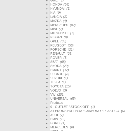
GMC
(1)
HONDA
(54)
HYUNDAI
(3)
KIA
(0)
LANCIA
(2)
MAZDA
(4)
MERCEDES
(82)
MINI
(7)
MITSUBISHI
(7)
NISSAN
(6)
OPEL
(85)
PEUGEOT
(56)
PORSCHE
(21)
RENAULT
(28)
ROVER
(5)
SEAT
(65)
SKODA
(20)
SMART
(12)
SUBARU
(8)
SUZUKI
(1)
TESLA
(1)
TOYOTA
(15)
VOLVO
(3)
VW
(251)
UNIVERSAL
(65)
Produtos
0 - OUTLET / STOCK OFF
(1)
AILERONS EM FIBRA / CARBONO / PLASTICO
(0)
AUDI
(7)
BMW
(19)
FORD
(1)
MERCEDES
(6)