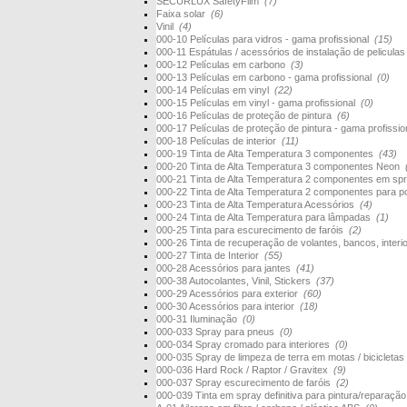
SECURLUX SafetyFilm
(7)
Faixa solar
(6)
Vinil
(4)
000-10 Películas para vidros - gama profissional
(15)
000-11 Espátulas / acessórios de instalação de pelicula
000-12 Películas em carbono
(3)
000-13 Películas em carbono - gama profissional
(0)
000-14 Películas em vinyl
(22)
000-15 Películas em vinyl - gama profissional
(0)
000-16 Películas de proteção de pintura
(6)
000-17 Películas de proteção de pintura - gama profissi
000-18 Películas de interior
(11)
000-19 Tinta de Alta Temperatura 3 componentes
(43)
000-20 Tinta de Alta Temperatura 3 componentes Neon
000-21 Tinta de Alta Temperatura 2 componentes em s
000-22 Tinta de Alta Temperatura 2 componentes para 
000-23 Tinta de Alta Temperatura Acessórios
(4)
000-24 Tinta de Alta Temperatura para lâmpadas
(1)
000-25 Tinta para escurecimento de faróis
(2)
000-26 Tinta de recuperação de volantes, bancos, interi
000-27 Tinta de Interior
(55)
000-28 Acessórios para jantes
(41)
000-38 Autocolantes, Vinil, Stickers
(37)
000-29 Acessórios para exterior
(60)
000-30 Acessórios para interior
(18)
000-31 Iluminação
(0)
000-033 Spray para pneus
(0)
000-034 Spray cromado para interiores
(0)
000-035 Spray de limpeza de terra em motas / bicicletas
000-036 Hard Rock / Raptor / Gravitex
(9)
000-037 Spray escurecimento de faróis
(2)
000-039 Tinta em spray definitiva para pintura/reparaçã