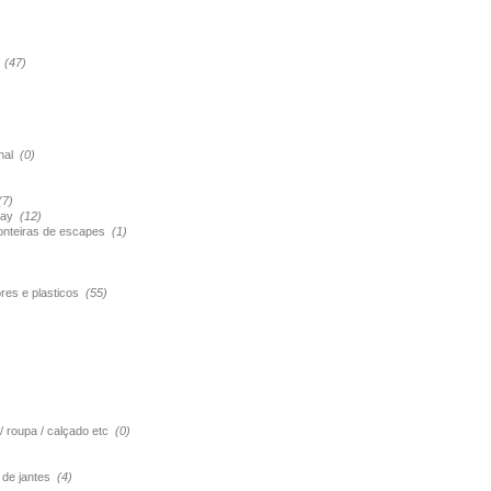
s
(47)
onal
(0)
(7)
pray
(12)
ponteiras de escapes
(1)
ores e plasticos
(55)
 / roupa / calçado etc
(0)
o de jantes
(4)