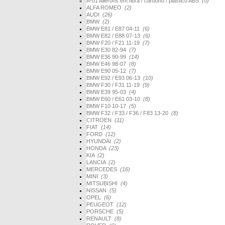
A-01 Ailerons em fibra / carbono / plástico ABS
(0)
ALFA ROMEO
(2)
AUDI
(26)
BMW
(2)
BMW E81 / E87 04-11
(6)
BMW E82 / E88 07-13
(6)
BMW F20 / F21 11-19
(7)
BMW E30 82-94
(7)
BMW E36 90-99
(14)
BMW E46 98-07
(8)
BMW E90 05-12
(7)
BMW E92 / E93 06-13
(10)
BMW F30 / F31 11-19
(9)
BMW E39 95-03
(4)
BMW E60 / E61 03-10
(8)
BMW F10 10-17
(5)
BMW F32 / F33 / F36 / F83 13-20
(8)
CITROEN
(11)
FIAT
(14)
FORD
(12)
HYUNDAI
(2)
HONDA
(23)
KIA
(2)
LANCIA
(2)
MERCEDES
(16)
MINI
(3)
MITSUBISHI
(4)
NISSAN
(5)
OPEL
(6)
PEUGEOT
(12)
PORSCHE
(5)
RENAULT
(8)