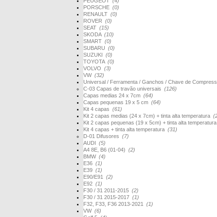
PEUGEOT
(4)
PORSCHE
(0)
RENAULT
(0)
ROVER
(0)
SEAT
(15)
SKODA
(10)
SMART
(0)
SUBARU
(0)
SUZUKI
(0)
TOYOTA
(0)
VOLVO
(3)
VW
(32)
Universal / Ferramenta / Ganchos / Chave de Compres
C-03 Capas de travão universais
(126)
Capas medias 24 x 7cm
(64)
Capas pequenas 19 x 5 cm
(64)
Kit 4 capas
(61)
Kit 2 capas medias (24 x 7cm) + tinta alta temperatura
(
Kit 2 capas pequenas (19 x 5cm) + tinta alta temperatur
Kit 4 capas + tinta alta temperatura
(31)
D-01 Difusores
(7)
AUDI
(5)
A4 8E, B6 (01-04)
(2)
BMW
(4)
E36
(1)
E39
(1)
E90/E91
(2)
E92
(1)
F30 / 31 2011-2015
(2)
F30 / 31 2015-2017
(1)
F32, F33, F36 2013-2021
(1)
VW
(6)