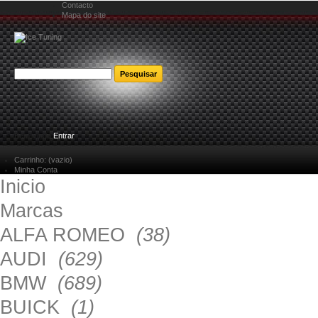
Contacto
Mapa do site
Bem-vindo
Entrar
Carrinho:
(vazio)
Minha Conta
Inicio
Marcas
ALFA ROMEO
(38)
AUDI
(629)
BMW
(689)
BUICK
(1)