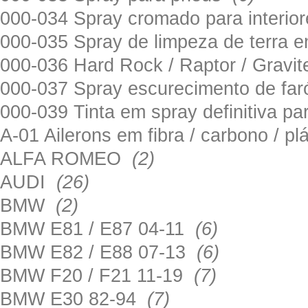
000-034 Spray cromado para interi
000-035 Spray de limpeza de terra em
000-036 Hard Rock / Raptor / Gravi
000-037 Spray escurecimento de fa
000-039 Tinta em spray definitiva pa
A-01 Ailerons em fibra / carbono / p
ALFA ROMEO
(2)
AUDI
(26)
BMW
(2)
BMW E81 / E87 04-11
(6)
BMW E82 / E88 07-13
(6)
BMW F20 / F21 11-19
(7)
BMW E30 82-94
(7)