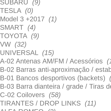
SUBARU
(9)
TESLA
(0)
Model 3 +2017
(1)
SMART
(4)
TOYOTA
(9)
VW
(32)
UNIVERSAL
(15)
A-02 Antenas AM/FM / Acessórios
(
B-02 Barras anti-aproximação / esta
B-01 Bancos desportivos (backets)
B-03 Barra dianteira / grade / Tira
C-02 Coilovers
(58)
TIRANTES / DROP LINKS
(11)