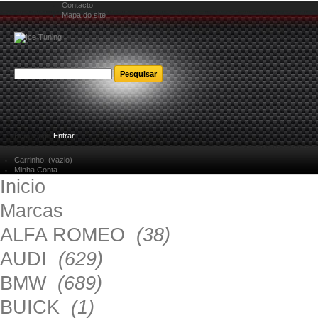
Contacto
Mapa do site
Bem-vindo
Entrar
Carrinho:
(vazio)
Minha Conta
Inicio
Marcas
ALFA ROMEO
(38)
AUDI
(629)
BMW
(689)
BUICK
(1)