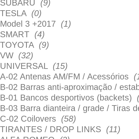
SUBARU
(9)
TESLA
(0)
Model 3 +2017
(1)
SMART
(4)
TOYOTA
(9)
VW
(32)
UNIVERSAL
(15)
A-02 Antenas AM/FM / Acessórios
(
B-02 Barras anti-aproximação / esta
B-01 Bancos desportivos (backets)
B-03 Barra dianteira / grade / Tira
C-02 Coilovers
(58)
TIRANTES / DROP LINKS
(11)