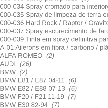
000-034 Spray cromado para interi
000-035 Spray de limpeza de terra em
000-036 Hard Rock / Raptor / Gravi
000-037 Spray escurecimento de fa
000-039 Tinta em spray definitiva pa
A-01 Ailerons em fibra / carbono / p
ALFA ROMEO
(2)
AUDI
(26)
BMW
(2)
BMW E81 / E87 04-11
(6)
BMW E82 / E88 07-13
(6)
BMW F20 / F21 11-19
(7)
BMW E30 82-94
(7)