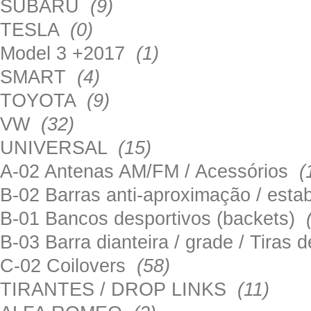
SUBARU
(9)
TESLA
(0)
Model 3 +2017
(1)
SMART
(4)
TOYOTA
(9)
VW
(32)
UNIVERSAL
(15)
A-02 Antenas AM/FM / Acessórios
(
B-02 Barras anti-aproximação / esta
B-01 Bancos desportivos (backets)
B-03 Barra dianteira / grade / Tira
C-02 Coilovers
(58)
TIRANTES / DROP LINKS
(11)