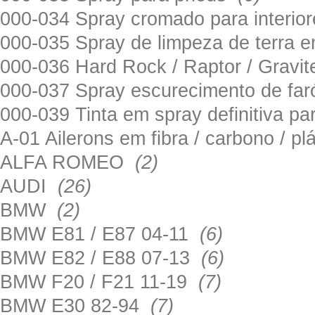
000-034 Spray cromado para interi
000-035 Spray de limpeza de terra em
000-036 Hard Rock / Raptor / Gravi
000-037 Spray escurecimento de fa
000-039 Tinta em spray definitiva pa
A-01 Ailerons em fibra / carbono / p
ALFA ROMEO
(2)
AUDI
(26)
BMW
(2)
BMW E81 / E87 04-11
(6)
BMW E82 / E88 07-13
(6)
BMW F20 / F21 11-19
(7)
BMW E30 82-94
(7)