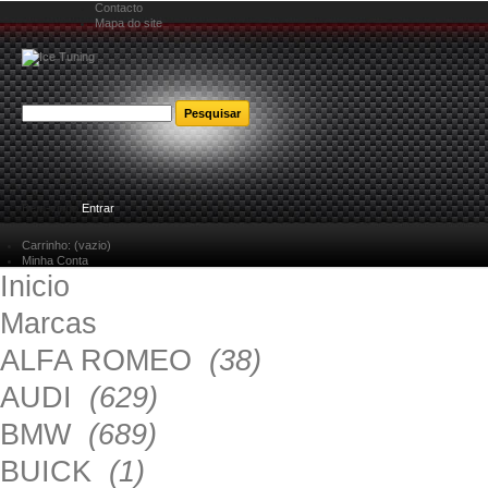
Contacto
Mapa do site
Bem-vindo
Entrar
Carrinho:
(vazio)
Minha Conta
Inicio
Marcas
ALFA ROMEO
(38)
AUDI
(629)
BMW
(689)
BUICK
(1)