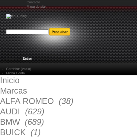
Contacto
Mapa do site
Bem-vindo
Entrar
Carrinho:
(vazio)
Minha Conta
Inicio
Marcas
ALFA ROMEO
(38)
AUDI
(629)
BMW
(689)
BUICK
(1)