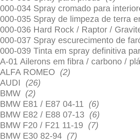
000-034 Spray cromado para interi
000-035 Spray de limpeza de terra em
000-036 Hard Rock / Raptor / Gravi
000-037 Spray escurecimento de fa
000-039 Tinta em spray definitiva pa
A-01 Ailerons em fibra / carbono / p
ALFA ROMEO
(2)
AUDI
(26)
BMW
(2)
BMW E81 / E87 04-11
(6)
BMW E82 / E88 07-13
(6)
BMW F20 / F21 11-19
(7)
BMW E30 82-94
(7)