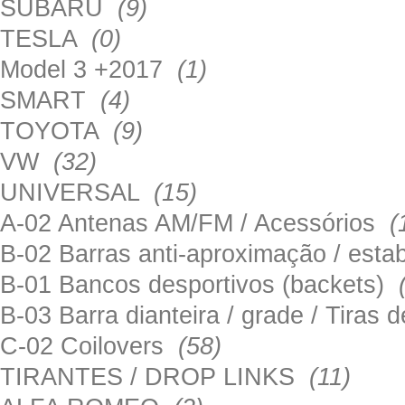
SUBARU
(9)
TESLA
(0)
Model 3 +2017
(1)
SMART
(4)
TOYOTA
(9)
VW
(32)
UNIVERSAL
(15)
A-02 Antenas AM/FM / Acessórios
(
B-02 Barras anti-aproximação / esta
B-01 Bancos desportivos (backets)
B-03 Barra dianteira / grade / Tira
C-02 Coilovers
(58)
TIRANTES / DROP LINKS
(11)